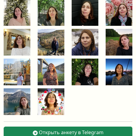
Открыть анкету в Telegram