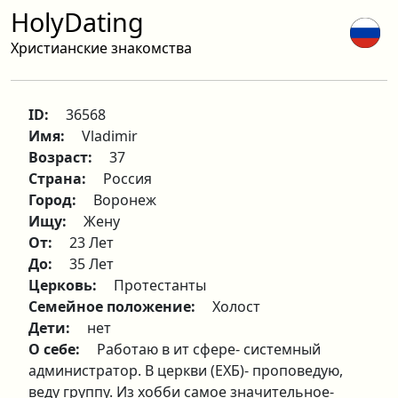
HolyDating
Христианские знакомства
ID:
36568
Имя:
Vladimir
Возраст:
37
Страна:
Россия
Город:
Воронеж
Ищу:
Жену
От:
23 Лет
До:
35 Лет
Церковь:
Протестанты
Семейное положение:
Холост
Дети:
нет
О себе:
Работаю в ит сфере- системный
администратор. В церкви (ЕХБ)- проповедую,
веду группу. Из хобби самое значительное-