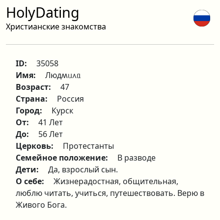
HolyDating
Христианские знакомства
ID:
35058
Имя:
Людʍᥙ᧘ᥲ
Возраст:
47
Страна:
Россия
Город:
Курск
От:
41 Лет
До:
56 Лет
Церковь:
Протестанты
Семейное положение:
В разводе
Дети:
Да, взрослый сын.
О себе:
Жизнерадостная, общительная,
люблю читать, учиться, путешествовать. Верю в
Живого Бога.