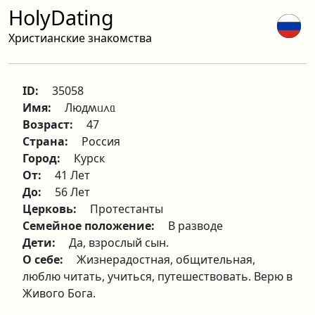
HolyDating
Христианские знакомства
ID:
35058
Имя:
Людʍᥙ᧘ᥲ
Возраст:
47
Страна:
Россия
Город:
Курск
От:
41 Лет
До:
56 Лет
Церковь:
Протестанты
Семейное положение:
В разводе
Дети:
Да, взрослый сын.
О себе:
Жизнерадостная, общительная,
люблю читать, учиться, путешествовать. Верю в
Живого Бога.