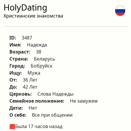
HolyDating
Христианские знакомства
ID:
3487
Имя:
Надежда
Возраст:
38
Страна:
Беларусь
Город:
Бобруйск
Ищу:
Мужа
От:
36 Лет
До:
42 Лет
Церковь:
Слова Надежды
Семейное положение:
Не замужем
Дети:
Нет
О себе:
Все при общении
🟥Была 17 часов назад