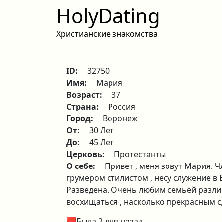
HolyDating
Христианские знакомства
ID:
32750
Имя:
Мария
Возраст:
37
Страна:
Россия
Город:
Воронеж
От:
30 Лет
До:
45 Лет
Церковь:
Протестанты
О себе:
Привет , меня зовут Мария. Ч
грумером стилистом , несу служение в В
Разведена. Очень любим семьёй различ
восхищаться , насколько прекрасным с
🟥Была 2 дня назад