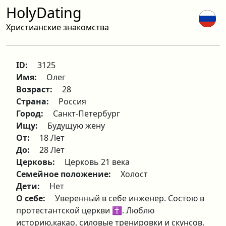
HolyDating
Христианские знакомства
ID:
3125
Имя:
Олег
Возраст:
28
Страна:
Россия
Город:
Санкт-Петербург
Ищу:
Будущую жену
От:
18 Лет
До:
28 Лет
Церковь:
Церковь 21 века
Семейное положение:
Холост
Дети:
Нет
О себе:
Уверенный в себе инженер. Состою в
протестантской церкви ✝️. Люблю
историю,какао, силовые тренировки и скунсов.