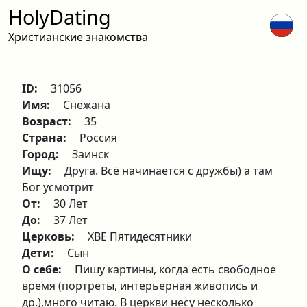
HolyDating
Христианские знакомства
ID:
31056
Имя:
Снежана
Возраст:
35
Страна:
Россия
Город:
Заинск
Ищу:
Друга. Всё начинается с дружбы) а там
Бог усмотрит
От:
30 Лет
До:
37 Лет
Церковь:
ХВЕ Пятидесятники
Дети:
Сын
О себе:
Пишу картины, когда есть свободное
время (портреты, интерьерная живопись и
др.),много читаю. В церкви несу несколько