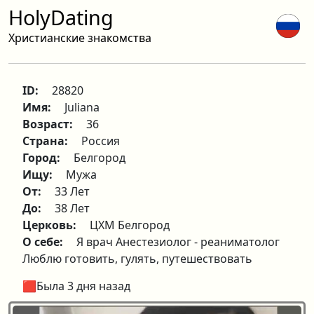
HolyDating
Христианские знакомства
ID:
28820
Имя:
Juliana
Возраст:
36
Страна:
Россия
Город:
Белгород
Ищу:
Мужа
От:
33 Лет
До:
38 Лет
Церковь:
ЦХМ Белгород
О себе:
Я врач Анестезиолог - реаниматолог
Люблю готовить, гулять, путешествовать
🟥Была 3 дня назад