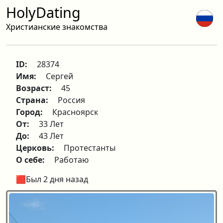
HolyDating
Христианские знакомства
ID:
28374
Имя:
Сергей
Возраст:
45
Страна:
Россия
Город:
Красноярск
От:
33 Лет
До:
43 Лет
Церковь:
Протестанты
О себе:
Работаю
🟥Был 2 дня назад