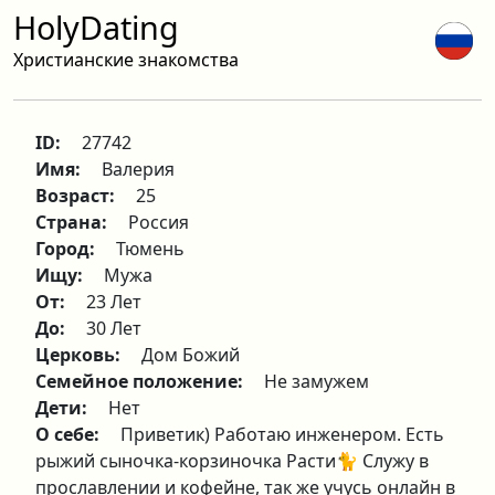
HolyDating
Христианские знакомства
ID:
27742
Имя:
Валерия
Возраст:
25
Страна:
Россия
Город:
Тюмень
Ищу:
Мужа
От:
23 Лет
До:
30 Лет
Церковь:
Дом Божий
Семейное положение:
Не замужем
Дети:
Нет
О себе:
Приветик) Работаю инженером. Есть
рыжий сыночка-корзиночка Расти🐈 Служу в
прославлении и кофейне, так же учусь онлайн в