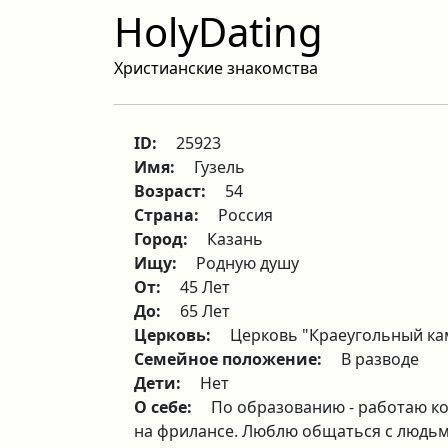
HolyDating
Христианские знакомства
ID:
25923
Имя:
Гузель
Возраст:
54
Страна:
Россия
Город:
Казань
Ищу:
Родную душу
От:
45 Лет
До:
65 Лет
Церковь:
Церковь "Краеугольный ка
Семейное положение:
В разводе
Дети:
Нет
О себе:
По образованию - работаю к
на фрилансе. Люблю общаться с людьми