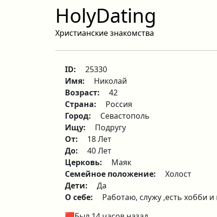
HolyDating
Христианские знакомства
ID:
25330
Имя:
Николай
Возраст:
42
Страна:
Россия
Город:
Севастополь
Ищу:
Подругу
От:
18 Лет
До:
40 Лет
Церковь:
Маяк
Семейное положение:
Холост
Дети:
Да
О себе:
Работаю, служу ,есть хобби и
🟥Был 14 часов назад