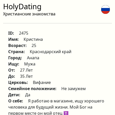
HolyDating
Христианские знакомства
ID:
2475
Имя:
Кристина
Возраст:
25
Страна:
Краснодарский край
Город:
Анапа
Ищу:
Мужа
От:
27 Лет
До:
35 Лет
Церковь:
Вифание
Семейное положение:
Не замужем
Дети:
Да
О себе:
Я работаю в магазине, ищу хорошего
человека для будущей жизни. Мой Бог на
первом месте он мой отец ✝️