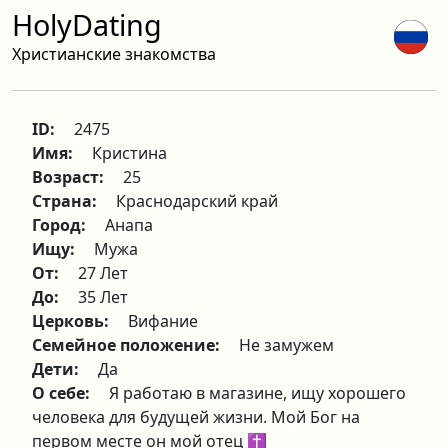
HolyDating
Христианские знакомства
ID:
2475
Имя:
Кристина
Возраст:
25
Страна:
Краснодарский край
Город:
Анапа
Ищу:
Мужа
От:
27 Лет
До:
35 Лет
Церковь:
Вифание
Семейное положение:
Не замужем
Дети:
Да
О себе:
Я работаю в магазине, ищу хорошего
человека для будущей жизни. Мой Бог на
первом месте он мой отец ✝️