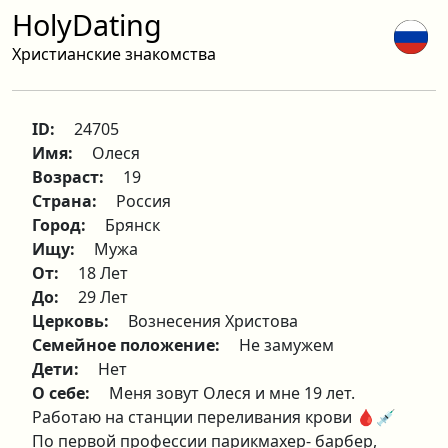
HolyDating
Христианские знакомства
ID:
24705
Имя:
Олеся
Возраст:
19
Страна:
Россия
Город:
Брянск
Ищу:
Мужа
От:
18 Лет
До:
29 Лет
Церковь:
Вознесения Христова
Семейное положение:
Не замужем
Дети:
Нет
О себе:
Меня зовут Олеся и мне 19 лет.
Работаю на станции переливания крови 🩸💉
По первой профессии парикмахер- барбер,