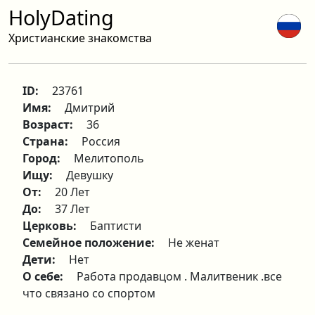
HolyDating
Христианские знакомства
ID:
23761
Имя:
Дмитрий
Возраст:
36
Страна:
Россия
Город:
Мелитополь
Ищу:
Девушку
От:
20 Лет
До:
37 Лет
Церковь:
Баптисти
Семейное положение:
Не женат
Дети:
Нет
О себе:
Работа продавцом . Малитвеник .все
что связано со спортом