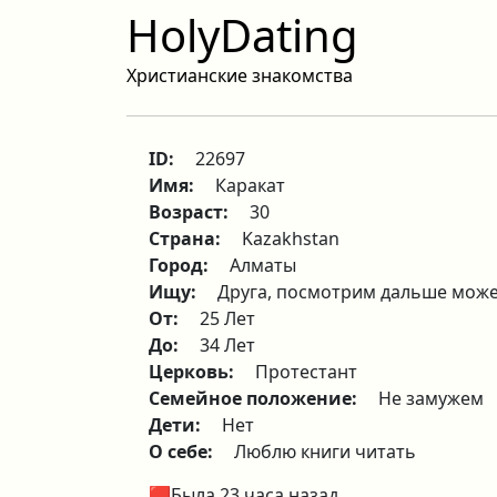
HolyDating
Христианские знакомства
ID:
22697
Имя:
Каракат
Возраст:
30
Страна:
Kazakhstan
Город:
Алматы
Ищу:
Друга, посмотрим дальше может
От:
25 Лет
До:
34 Лет
Церковь:
Протестант
Семейное положение:
Не замужем
Дети:
Нет
О себе:
Люблю книги читать
🟥Была 23 часа назад