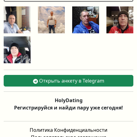
Открыть анкету в Telegram
HolyDating
Регистрируйся и найди пару уже сегодня!
Политика Конфиденциальности