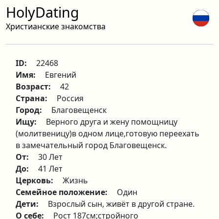
HolyDating
Христианские знакомства
ID:
22468
Имя:
Евгений
Возраст:
42
Страна:
Россия
Город:
Благовещенск
Ищу:
Верного друга и жену помощницу
(молитвеницу)в одном лице,готовую переехать
в замечательный город Благовещенск.
От:
30 Лет
До:
41 Лет
Церковь:
Жизнь
Семейное положение:
Один
Дети:
Взрослый сын, живёт в другой стране.
О себе:
Рост 187см;стройного