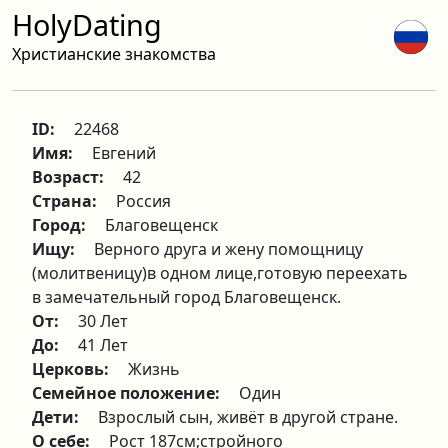
HolyDating
Христианские знакомства
ID:
22468
Имя:
Евгений
Возраст:
42
Страна:
Россия
Город:
Благовещенск
Ищу:
Верного друга и жену помощницу
(молитвеницу)в одном лице,готовую переехать
в замечательный город Благовещенск.
От:
30 Лет
До:
41 Лет
Церковь:
Жизнь
Семейное положение:
Один
Дети:
Взрослый сын, живёт в другой стране.
О себе:
Рост 187см;стройного