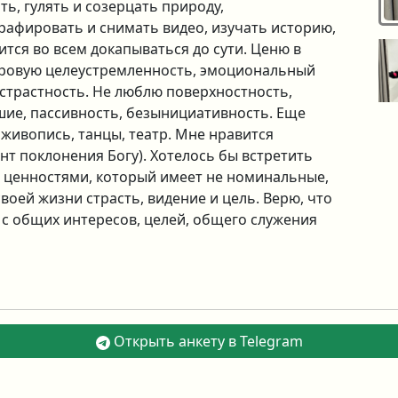
ь, гулять и созерцать природу,
рафировать и снимать видео, изучать историю,
ится во всем докапываться до сути. Ценю в
доровую целеустремленность, эмоциональный
 страстность. Не люблю поверхностность,
ие, пассивность, безынициативность. Еще
живопись, танцы, театр. Мне нравится
нт поклонения Богу). Хотелось бы встретить
 ценностями, который имеет не номинальные,
воей жизни страсть, видение и цель. Верю, что
с общих интересов, целей, общего служения
Открыть анкету в Telegram