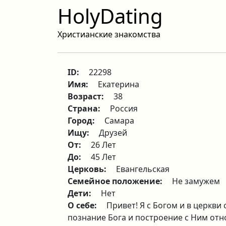
HolyDating
Христианские знакомства
ID:
22298
Имя:
Екатерина
Возраст:
38
Страна:
Россия
Город:
Самара
Ищу:
Друзей
От:
26 Лет
До:
45 Лет
Церковь:
Евангельская
Семейное положение:
Не замужем
Дети:
Нет
О себе:
Привет! Я с Богом и в церкви
познание Бога и построение с Ним отн