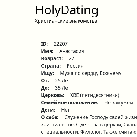
HolyDating
Христианские знакомства
ID:
22207
Имя:
Анастасия
Возраст:
27
Страна:
Россия
Ищу:
Мужа по сердцу Божьему
От:
25 Лет
До:
35 Лет
Церковь:
ХВЕ (пятидесятники)
Семейное положение:
Не замужем
Дети:
Нет
О себе:
Служение Господу своей жиз
христианстве. С детства в церкви, Слав
специальности: Филолог. Также счита