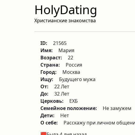
HolyDating
Христианские знакомства
ID:
21565
Имя:
Мария
Возраст:
22
Страна:
Россия
Город:
Москва
Ищу:
Будущего мужа
От:
22 Лет
До:
32 Лет
Церковь:
ЕХБ
Семейное положение:
Не замужем
Дети:
Нет
О себе:
Расскажу при личном общен
🟥Была 4 дня назад