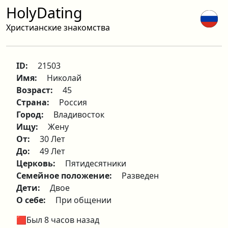
HolyDating
Христианские знакомства
ID:
21503
Имя:
Николай
Возраст:
45
Страна:
Россия
Город:
Владивосток
Ищу:
Жену
От:
30 Лет
До:
49 Лет
Церковь:
Пятидесятники
Семейное положение:
Разведен
Дети:
Двое
О себе:
При общении
🟥Был 8 часов назад