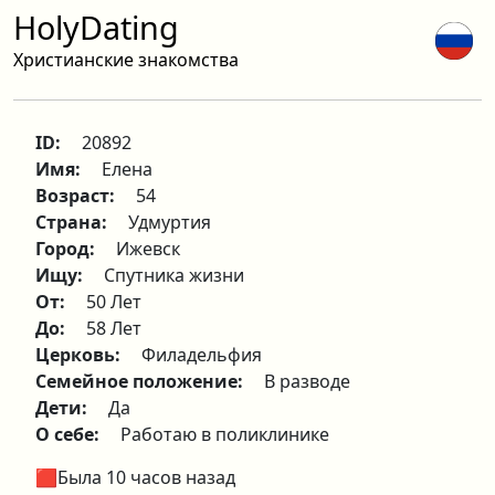
HolyDating
Христианские знакомства
ID:
20892
Имя:
Елена
Возраст:
54
Страна:
Удмуртия
Город:
Ижевск
Ищу:
Спутника жизни
От:
50 Лет
До:
58 Лет
Церковь:
Филадельфия
Семейное положение:
В разводе
Дети:
Да
О себе:
Работаю в поликлинике
🟥Была 10 часов назад