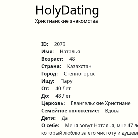
HolyDating
Христианские знакомства
ID:
2079
Имя:
Наталья
Возраст:
48
Страна:
Казахстан
Город:
Степногорск
Ищу:
Пару
От:
40 Лет
До:
48 Лет
Церковь:
Евангельские Христиане
Семейное положение:
Вдова
Дети:
Да
О себе:
Меня зовут Наталья, мне 47 л
который люблю за его чистоту и душев