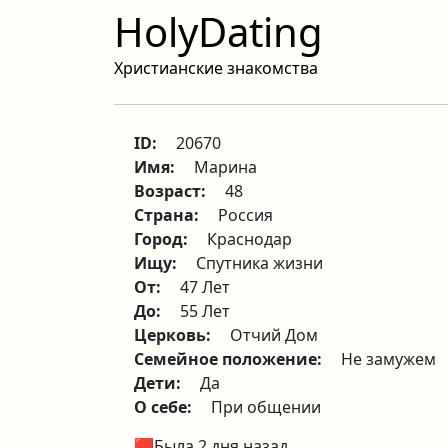
HolyDating
Христианские знакомства
ID:
20670
Имя:
Марина
Возраст:
48
Страна:
Россия
Город:
Краснодар
Ищу:
Спутника жизни
От:
47 Лет
До:
55 Лет
Церковь:
Отчий Дом
Семейное положение:
Не замужем
Дети:
Да
О себе:
При общении
🟥Была 2 дня назад