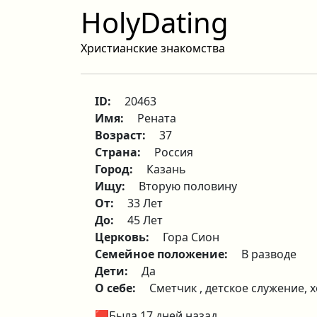
HolyDating
Христианские знакомства
ID:
20463
Имя:
Рената
Возраст:
37
Страна:
Россия
Город:
Казань
Ищу:
Вторую половину
От:
33 Лет
До:
45 Лет
Церковь:
Гора Сион
Семейное положение:
В разводе
Дети:
Да
О себе:
Сметчик , детское служение, 
🟥Была 17 дней назад