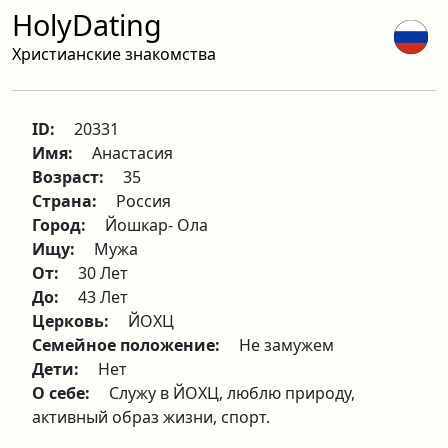
HolyDating
Христианские знакомства
ID:
20331
Имя:
Анастасия
Возраст:
35
Страна:
Россия
Город:
Йошкар- Ола
Ищу:
Мужа
От:
30 Лет
До:
43 Лет
Церковь:
ЙОХЦ
Семейное положение:
Не замужем
Дети:
Нет
О себе:
Служу в ЙОХЦ, люблю природу,
активный образ жизни, спорт.