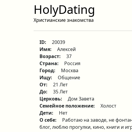
HolyDating
Христианские знакомства
ID:
20039
Имя:
Алексей
Возраст:
37
Страна:
Россия
Город:
Москва
Ищу:
Общение
От:
21 Лет
До:
35 Лет
Церковь:
Дом Завета
Семейное положение:
Холост
Дети:
Нет
О себе:
Работаю на заводе, не фонтан
блог, люблю прогулки, кино, книги и иг