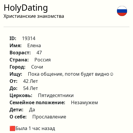
HolyDating
Христианские знакомства
ID:
19314
Имя:
Елена
Возраст:
47
Страна:
Россия
Город:
Сочи
Ищу:
Пока общение, потом будет видно☺️
От:
42 Лет
До:
54 Лет
Церковь:
Пятидесятники
Семейное положение:
Незамужем
Дети:
Да
О себе:
Прославление
🟥Была 1 час назад