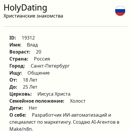
HolyDating
Христианские знакомства
ID:
19312
Имя:
Влад
Возраст:
20
Страна:
Россия
Город:
Санкт-Петербург
Ищу:
Общение
От:
18 Лет
До:
25 Лет
Церковь:
Иисуса Христа
Семейное положение:
Холост
Дети:
Нет
О себе:
Разработчик ИИ-автоматизаций и
специалист по маркетингу. Создаю AI-Агентов в
Make/n8n.