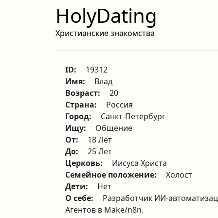
HolyDating
Христианские знакомства
ID:
19312
Имя:
Влад
Возраст:
20
Страна:
Россия
Город:
Санкт-Петербург
Ищу:
Общение
От:
18 Лет
До:
25 Лет
Церковь:
Иисуса Христа
Семейное положение:
Холост
Дети:
Нет
О себе:
Разработчик ИИ-автоматизаци
Агентов в Make/n8n.