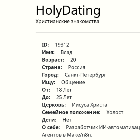
HolyDating
Христианские знакомства
ID:
19312
Имя:
Влад
Возраст:
20
Страна:
Россия
Город:
Санкт-Петербург
Ищу:
Общение
От:
18 Лет
До:
25 Лет
Церковь:
Иисуса Христа
Семейное положение:
Холост
Дети:
Нет
О себе:
Разработчик ИИ-автоматизаци
Агентов в Make/n8n.