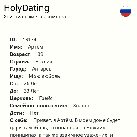
HolyDating
Христианские знакомства
ID:
19174
Имя:
Артём
Возраст:
39
Страна:
Россия
Город:
Ангарск
Ищу:
Мою любовь
От:
26 Лет
До:
33 Лет
Церковь:
Грейс
Семейное положение:
Холост
Дети:
Нет
О себе:
Привет, я Артём. В моем доме будет
царить любовь, основанная на Божиих
принципах, а так же взаимное уважение, и