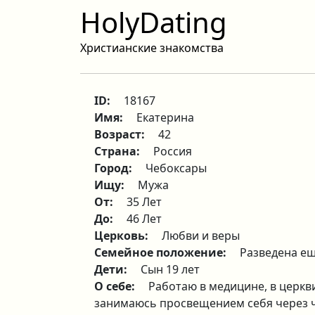
HolyDating
Христианские знакомства
ID:
18167
Имя:
Екатерина
Возраст:
42
Страна:
Россия
Город:
Чебоксары
Ищу:
Мужа
От:
35 Лет
До:
46 Лет
Церковь:
Любви и веры
Семейное положение:
Разведена ещ
Дети:
Сын 19 лет
О себе:
Работаю в медицине, в церкв
занимаюсь просвещением себя через ч