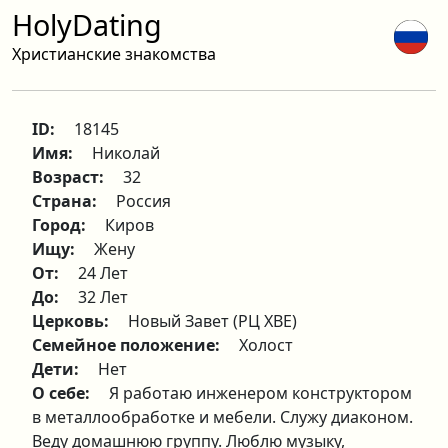
HolyDating
Христианские знакомства
ID:
18145
Имя:
Николай
Возраст:
32
Страна:
Россия
Город:
Киров
Ищу:
Жену
От:
24 Лет
До:
32 Лет
Церковь:
Новый Завет (РЦ ХВЕ)
Семейное положение:
Холост
Дети:
Нет
О себе:
Я работаю инженером конструктором
в металлообработке и мебели. Служу диаконом.
Веду домашнюю группу. Люблю музыку,