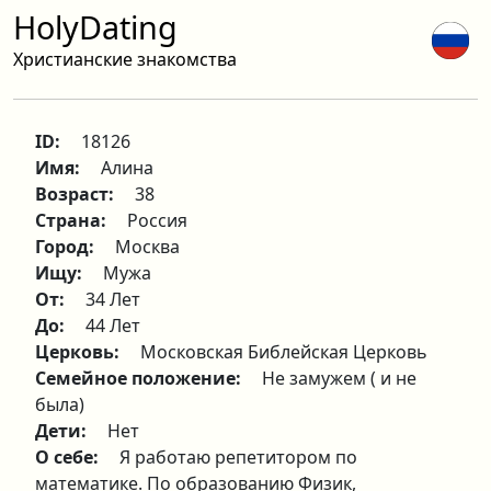
HolyDating
Христианские знакомства
ID:
18126
Имя:
Алина
Возраст:
38
Страна:
Россия
Город:
Москва
Ищу:
Мужа
От:
34 Лет
До:
44 Лет
Церковь:
Московская Библейская Церковь
Семейное положение:
Не замужем ( и не
была)
Дети:
Нет
О себе:
Я работаю репетитором по
математике. По образованию Физик,