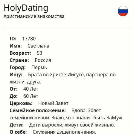
HolyDating
Христианские знакомства
ID:
17780
Имя:
Светлана
Возраст:
53
Страна:
Россия
Город:
Пермь
Ищу:
Брата во Христе Иисусе, партнёра по
жизни, друга.
От:
40 Лет
До:
60 Лет
Церковь:
Новый Завет
Семейное положение:
Вдова. 30лет
семейной жизни. Знаю, что значит быть ЗаМуж
Дети:
Дети выросли, живут своей жизнью.
О себе:
Служения душепопечения,