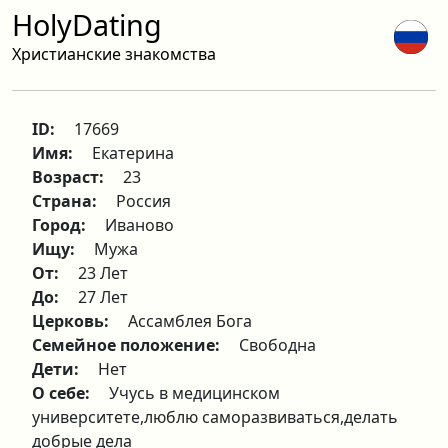
HolyDating
Христианские знакомства
ID:
17669
Имя:
Екатерина
Возраст:
23
Страна:
Россия
Город:
Иваново
Ищу:
Мужа
От:
23 Лет
До:
27 Лет
Церковь:
Ассамблея Бога
Семейное положение:
Свободна
Дети:
Нет
О себе:
Учусь в медицинском
университете,люблю саморазвиваться,делать
добрые дела