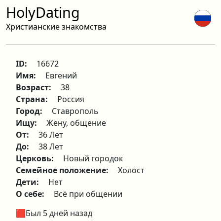
HolyDating
Христианские знакомства
ID:
16672
Имя:
Евгений
Возраст:
38
Страна:
Россия
Город:
Ставрополь
Ищу:
Жену, общение
От:
36 Лет
До:
38 Лет
Церковь:
Новый городок
Семейное положение:
Холост
Дети:
Нет
О себе:
Всё при общении
🟥Был 5 дней назад