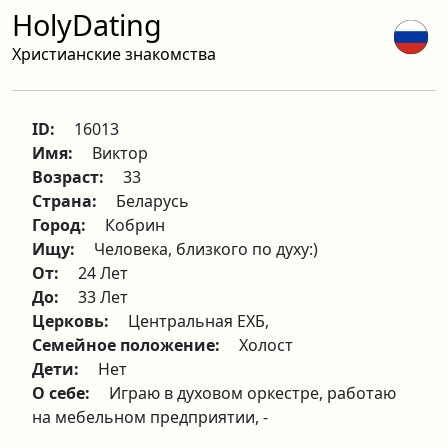
HolyDating
Христианские знакомства
ID:
16013
Имя:
Виктор
Возраст:
33
Страна:
Беларусь
Город:
Кобрин
Ищу:
Человека, близкого по духу:)
От:
24 Лет
До:
33 Лет
Церковь:
Центральная ЕХБ,
Семейное положение:
Холост
Дети:
Нет
О себе:
Играю в духовом оркестре, работаю
на мебельном предприятии, -