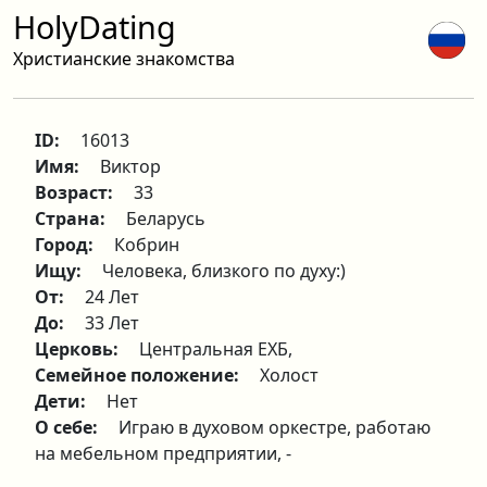
HolyDating
Христианские знакомства
ID:
16013
Имя:
Виктор
Возраст:
33
Страна:
Беларусь
Город:
Кобрин
Ищу:
Человека, близкого по духу:)
От:
24 Лет
До:
33 Лет
Церковь:
Центральная ЕХБ,
Семейное положение:
Холост
Дети:
Нет
О себе:
Играю в духовом оркестре, работаю
на мебельном предприятии, -