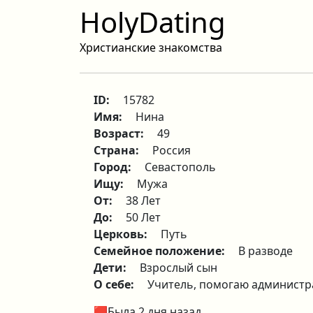
HolyDating
Христианские знакомства
ID:
15782
Имя:
Нина
Возраст:
49
Страна:
Россия
Город:
Севастополь
Ищу:
Мужа
От:
38 Лет
До:
50 Лет
Церковь:
Путь
Семейное положение:
В разводе
Дети:
Взрослый сын
О себе:
Учитель, помогаю администра
🟥Была 2 дня назад