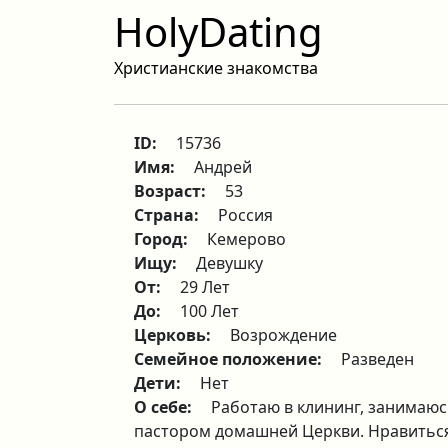
HolyDating
Христианские знакомства
ID:
15736
Имя:
Андрей
Возраст:
53
Страна:
Россия
Город:
Кемерово
Ищу:
Девушку
От:
29 Лет
До:
100 Лет
Церковь:
Возрождение
Семейное положение:
Разведен
Дети:
Нет
О себе:
Работаю в клининг, занимаю
пастором домашней Церкви. Нравитьс