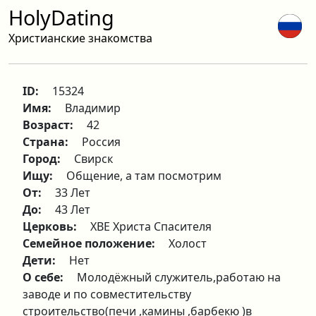
HolyDating
Христианские знакомства
ID:
15324
Имя:
Владимир
Возраст:
42
Страна:
Россия
Город:
Свирск
Ищу:
Общение, а там посмотрим
От:
33 Лет
До:
43 Лет
Церковь:
ХВЕ Христа Спасителя
Семейное положение:
Холост
Дети:
Нет
О себе:
Молодёжный служитель,работаю на
заводе и по совместительству
строительство(печи ,камины ,барбекю )в