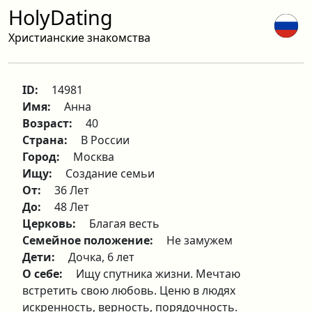
HolyDating
Христианские знакомства
ID:
14981
Имя:
Анна
Возраст:
40
Страна:
В России
Город:
Москва
Ищу:
Создание семьи
От:
36 Лет
До:
48 Лет
Церковь:
Благая весть
Семейное положение:
Не замужем
Дети:
Дочка, 6 лет
О себе:
Ищу спутника жизни. Мечтаю
встретить свою любовь. Ценю в людях
искренность, верность, порядочность.