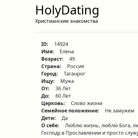
HolyDating
Христианские знакомства
ID:
14924
Имя:
Елена
Возраст:
49
Страна:
Россия
Город:
Таганрог
Ищу:
Мужа
От:
36 Лет
До:
60 Лет
Церковь:
Слово жизни
Семейное положение:
Не замужем
Дети:
Да
О себе:
Люблю жизнь, люблю Бога, лю
Господу в Прославлении и просто служ