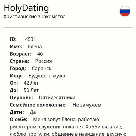
HolyDating
Христианские знакомства
ID:
14531
Имя:
Елена
Возраст:
46
Страна:
Россия
Город:
Саранск
Ищу:
Будущего мужа
От:
42 Лет
До:
50 Лет
Церковь:
Пятидесятники
Семейное положение:
Не замужем
Дети:
Да
О себе:
Меня зовут Елена, работаю
риелтором, служения пока нет. Хобби вязание,
люблю прогулки, общение в назидание, вкусную